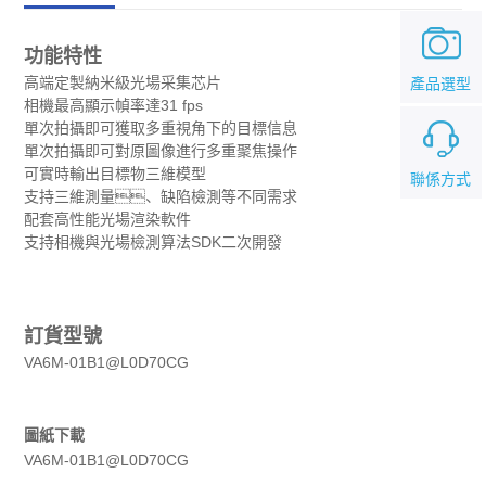
功能特性
高端定製納米級光場采集芯片
產品選型
相機最高顯示幀率達31 fps
單次拍攝即可獲取多重視角下的目標信息
單次拍攝即可對原圖像進行多重聚焦操作
可實時輸出目標物三維模型
聯係方式
支持三維測量、缺陷檢測等不同需求
配套高性能光場渲染軟件
支持相機與光場檢測算法SDK二次開發
訂貨型號
VA6M-01B1@L0D70CG
圖紙下載
VA6M-01B1@L0D70CG