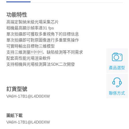
功能特性
高端定製納米級光場采集芯片
相機最高顯示幀率達31 fps
單次拍攝即可獲取多重視角下的目標信息
單次拍攝即可對原圖像進行多重聚焦操作
可實時輸出目標物三維模型
支持三維測量、缺陷檢測等不同需求
配套高性能光場渲染軟件
支持相機與光場檢測算法SDK二次開發
產品選型
訂貨型號
聯係方式
VA6H-17B1@L4D00XW
圖紙下載
VA6H-17B1@L4D00XW