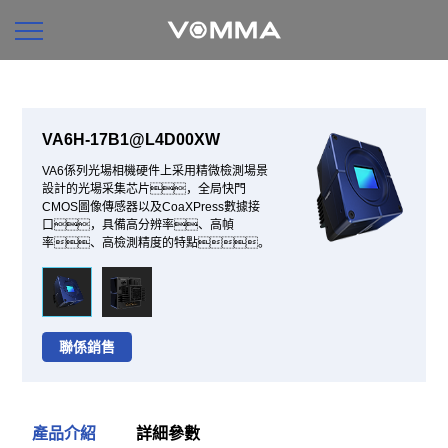
VA6H-17B1@L4D00XW
VA6係列光場相機硬件上采用精微檢測場景
設計的光場采集芯片，全局快門
CMOS圖像傳感器以及CoaXPress數據接
口，具備高分辨率、高幀
率、高檢測精度的特點。
聯係銷售
產品介紹
詳細參數