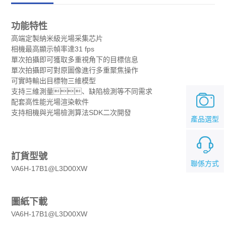
功能特性
高端定製納米級光場采集芯片
相機最高顯示幀率達31 fps
單次拍攝即可獲取多重視角下的目標信息
單次拍攝即可對原圖像進行多重聚焦操作
可實時輸出目標物三維模型
支持三維測量、缺陷檢測等不同需求
配套高性能光場渲染軟件
支持相機與光場檢測算法SDK二次開發
產品選型
訂貨型號
聯係方式
VA6H-17B1@L3D00XW
圖紙下載
VA6H-17B1@L3D00XW